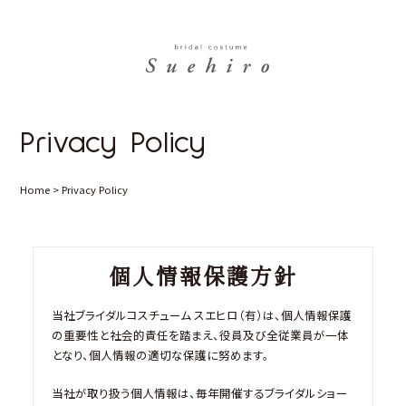
Privacy Policy
Home
>
Privacy Policy
個
人
情
報
保
護
方
針
当社ブライダルコスチューム スエヒロ（有）は、個人情報保護
の重要性と社会的責任を踏まえ、役員及び全従業員が一体
となり、個人情報の適切な保護に努めます。
当社が取り扱う個人情報は、毎年開催するブライダルショー